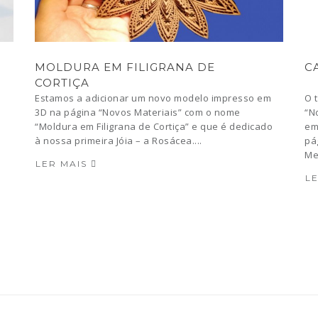
MOLDURA EM FILIGRANA DE
C
CORTIÇA
Estamos a adicionar um novo modelo impresso em
O 
a
3D na página “Novos Materiais” com o nome
“N
“Moldura em Filigrana de Cortiça” e que é dedicado
em
à nossa primeira Jóia – a Rosácea....
pá
Me
LER MAIS
L