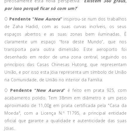
precisamente esta nova perspetiva: “
Existem 360 graus,
por isso porquê ficar só com um?
”
O
Pendente “
New Aurora
”
inspirou-se num dos trabalhos
de Zaha Hadid, com as suas curvas incríveis, os seus
espaços abertos e as suas zonas bem iluminadas. É
claramente um espaço “fora deste Mundo”, que nos
transporta para outra dimensão. Este aeroporto foi
desenhado em redor de uma zona central, seguindo os
princípios das Casas Chinesas Hutong, que representam
União, e por isso esta Jóia representa um símbolo de União
na Comunidade, de União no interior da Família.
O
Pendente “
New Aurora
”
é feito em prata 925, com
acabamento polido. Tem 38mm em diâmetro e um peso
aproximado de 11,00g em prata certificada pela "Casa da
Moeda", com a Licença N.º T1795, a principal entidade
oficial que garante a qualidade e autenticidade das suas
Jóias.